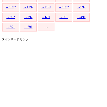
～1392
～1292
～1192
～1092
～992
～892
～792
～691
～591
～491
…
～391
～291
スポンサード リンク