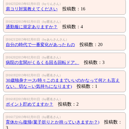
[01623]2013年02月01日（byりんさん）
肩コリ対策教えてください
投稿数：16
[01622]2013年02月01日（by匿名さん）
通勤服に規定ありますか？
投稿数：4
[01621]2013年02月01日（byあらさんさん）
自分の時代で一番変化があったもの
投稿数：20
[01620]2013年02月01日（by匿名さん）
病院の玄関がくるくる回る回転ドア。
投稿数：3
[01619]2013年02月01日（by匿名さん）
30歳独身ナース(時々このままでいいのかなって何とも言え
ない、切な～い気持ちになります)
投稿数：1
[01618]2013年02月01日（by匿名さん）
ポイント貯めてますか？
投稿数：2
[01617]2013年02月01日（by匿名さん）
育休から復帰(菓子折りとか持っていきますか？)
投稿数：
3