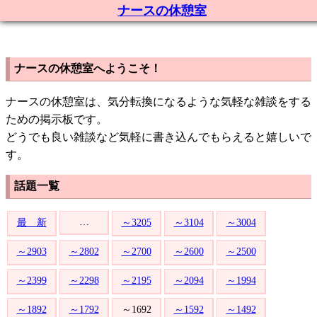
ナースの休憩室
ナースの休憩室へようこそ！
ナースの休憩室は、気分転換になるような気軽な雑談をする
ための掲示板です。
どうでも良い雑談など気軽に書き込んでもらえると嬉しいで
す。
話題一覧
…
最 新
～3205
～3104
～3004
～2903
～2802
～2700
～2600
～2500
～2399
～2298
～2195
～2094
～1994
～1892
～1792
～1692
～1592
～1492