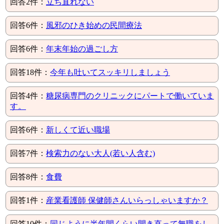
回答2件：
立ち直れない
回答6件：
風邪のひき始めの民間療法
回答6件：
年末年始の過ごし方
回答18件：
今年も吐いてスッキリしましょう
回答4件：
糖尿病専門のクリニックにパートで働いていま
す。
回答6件：
新しくて近い職場
回答7件：
検索力のない大人(若い人含む)
回答8件：
食費
回答1件：
産業看護師 保健師さんいらっしゃいますか？
回答10件：
同じように半年間くらい開き直って無職をし