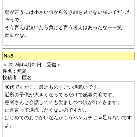
母が言うには小さい頃から泣き顔を見せない強い子だった
そうで。
そう言えば泣いたら負けと言う考えはあったなーー笑
反動かな。
No.5
＜2022年04月02日 受信＞
件名：無題
投稿者：匿名
40代ですがここ最近ものすごい涙脆いです。
近所の子供が大きくなってるだけで感激の涙です。
患者さんと会話してても励ましつつ涙が出てきます。
正直言って涙流したくないのですが…
はじめてのおつかいなんかもうハンカチじゃ足りないです
よ。