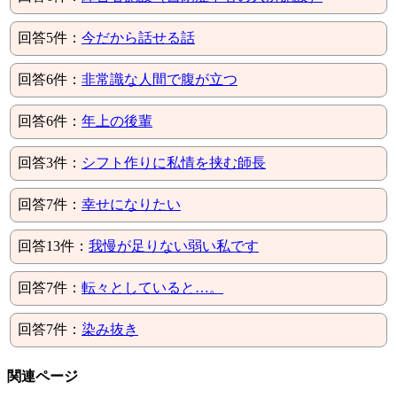
回答5件：
今だから話せる話
回答6件：
非常識な人間で腹が立つ
回答6件：
年上の後輩
回答3件：
シフト作りに私情を挟む師長
回答7件：
幸せになりたい
回答13件：
我慢が足りない弱い私です
回答7件：
転々としていると…。
回答7件：
染み抜き
関連ページ