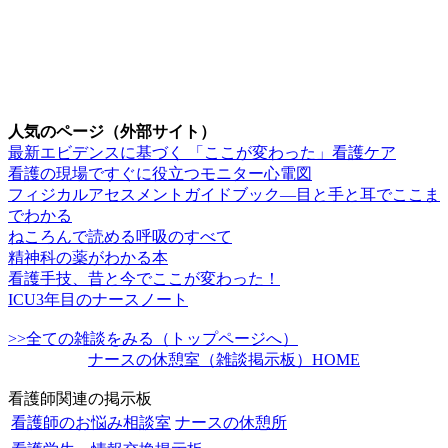
人気のページ（外部サイト）
最新エビデンスに基づく 「ここが変わった」看護ケア
看護の現場ですぐに役立つモニター心電図
フィジカルアセスメントガイドブック―目と手と耳でここま
でわかる
ねころんで読める呼吸のすべて
精神科の薬がわかる本
看護手技、昔と今でここが変わった！
ICU3年目のナースノート
>>全ての雑談をみる（トップページへ）
ナースの休憩室（雑談掲示板）HOME
看護師関連の掲示板
看護師のお悩み相談室
ナースの休憩所