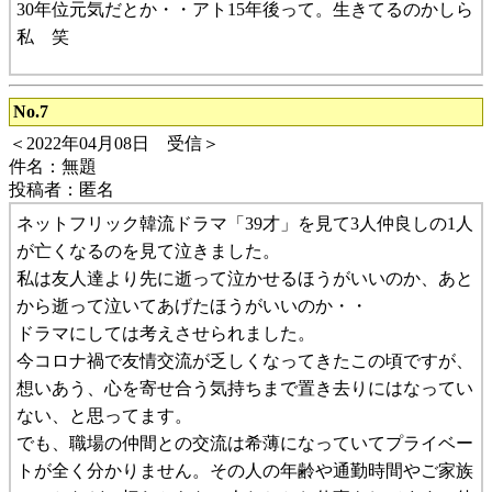
30年位元気だとか・・アト15年後って。生きてるのかしら
私 笑
No.7
＜2022年04月08日 受信＞
件名：無題
投稿者：匿名
ネットフリック韓流ドラマ「39才」を見て3人仲良しの1人
が亡くなるのを見て泣きました。
私は友人達より先に逝って泣かせるほうがいいのか、あと
から逝って泣いてあげたほうがいいのか・・
ドラマにしては考えさせられました。
今コロナ禍で友情交流が乏しくなってきたこの頃ですが、
想いあう、心を寄せ合う気持ちまで置き去りにはなってい
ない、と思ってます。
でも、職場の仲間との交流は希薄になっていてプライベー
トが全く分かりません。その人の年齢や通勤時間やご家族