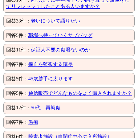
てリフレッシュしたことある人いますか？
回答33件：
老いについて語りたい
回答5件：
職場へ持っていくサブバッグ
回答11件：
保証人不要の職場ないのか
回答7件：
採血を監視する院長
回答5件：
45歳勝手に太ります
回答5件：
通信販売でどんなものをよく購入されますか？
回答12件：
50代 再就職
回答7件：
愚痴
回答6件：
障害者施設（自閉症中心の入所施設）