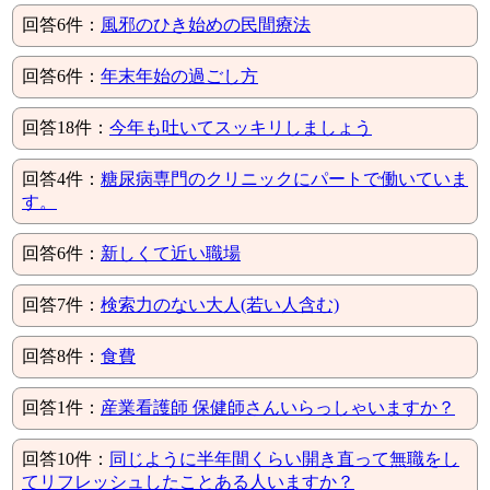
回答6件：
風邪のひき始めの民間療法
回答6件：
年末年始の過ごし方
回答18件：
今年も吐いてスッキリしましょう
回答4件：
糖尿病専門のクリニックにパートで働いていま
す。
回答6件：
新しくて近い職場
回答7件：
検索力のない大人(若い人含む)
回答8件：
食費
回答1件：
産業看護師 保健師さんいらっしゃいますか？
回答10件：
同じように半年間くらい開き直って無職をし
てリフレッシュしたことある人いますか？