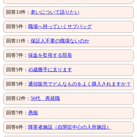
回答33件：
老いについて語りたい
回答5件：
職場へ持っていくサブバッグ
回答11件：
保証人不要の職場ないのか
回答7件：
採血を監視する院長
回答5件：
45歳勝手に太ります
回答5件：
通信販売でどんなものをよく購入されますか？
回答12件：
50代 再就職
回答7件：
愚痴
回答6件：
障害者施設（自閉症中心の入所施設）