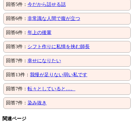
回答5件：
今だから話せる話
回答6件：
非常識な人間で腹が立つ
回答6件：
年上の後輩
回答3件：
シフト作りに私情を挟む師長
回答7件：
幸せになりたい
回答13件：
我慢が足りない弱い私です
回答7件：
転々としていると…。
回答7件：
染み抜き
関連ページ