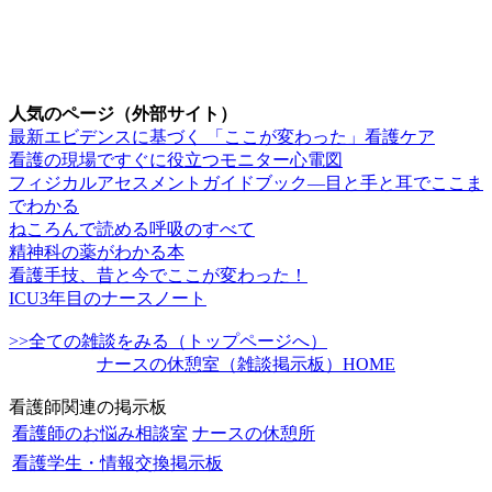
人気のページ（外部サイト）
最新エビデンスに基づく 「ここが変わった」看護ケア
看護の現場ですぐに役立つモニター心電図
フィジカルアセスメントガイドブック―目と手と耳でここま
でわかる
ねころんで読める呼吸のすべて
精神科の薬がわかる本
看護手技、昔と今でここが変わった！
ICU3年目のナースノート
>>全ての雑談をみる（トップページへ）
ナースの休憩室（雑談掲示板）HOME
看護師関連の掲示板
看護師のお悩み相談室
ナースの休憩所
看護学生・情報交換掲示板