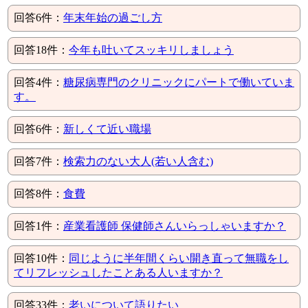
回答6件：
年末年始の過ごし方
回答18件：
今年も吐いてスッキリしましょう
回答4件：
糖尿病専門のクリニックにパートで働いていま
す。
回答6件：
新しくて近い職場
回答7件：
検索力のない大人(若い人含む)
回答8件：
食費
回答1件：
産業看護師 保健師さんいらっしゃいますか？
回答10件：
同じように半年間くらい開き直って無職をし
てリフレッシュしたことある人いますか？
回答33件：
老いについて語りたい