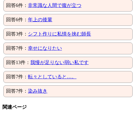
回答6件：
非常識な人間で腹が立つ
回答6件：
年上の後輩
回答3件：
シフト作りに私情を挟む師長
回答7件：
幸せになりたい
回答13件：
我慢が足りない弱い私です
回答7件：
転々としていると…。
回答7件：
染み抜き
関連ページ