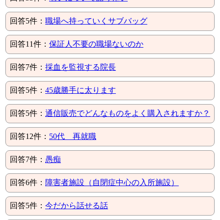
回答5件：
職場へ持っていくサブバッグ
回答11件：
保証人不要の職場ないのか
回答7件：
採血を監視する院長
回答5件：
45歳勝手に太ります
回答5件：
通信販売でどんなものをよく購入されますか？
回答12件：
50代 再就職
回答7件：
愚痴
回答6件：
障害者施設（自閉症中心の入所施設）
回答5件：
今だから話せる話