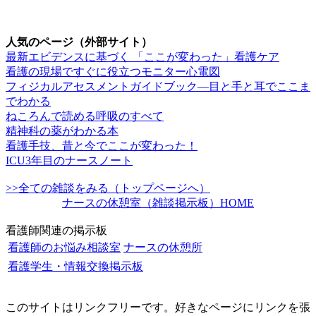
人気のページ（外部サイト）
最新エビデンスに基づく 「ここが変わった」看護ケア
看護の現場ですぐに役立つモニター心電図
フィジカルアセスメントガイドブック―目と手と耳でここま
でわかる
ねころんで読める呼吸のすべて
精神科の薬がわかる本
看護手技、昔と今でここが変わった！
ICU3年目のナースノート
>>全ての雑談をみる（トップページへ）
ナースの休憩室（雑談掲示板）HOME
看護師関連の掲示板
看護師のお悩み相談室
ナースの休憩所
看護学生・情報交換掲示板
このサイトはリンクフリーです。好きなページにリンクを張