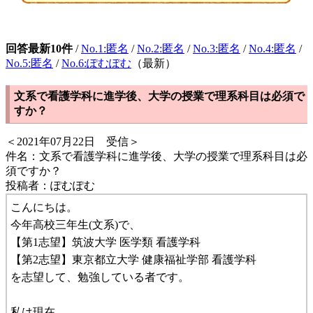
回答最新10件
/
No.1:匿名
/
No.2:匿名
/
No.3:匿名
/
No.4:匿名
/
No.5:匿名
/
No.6:ぽむぽむ
（最新）
文系で看護学科に進学後、大学の授業で理系科目は必須で
すか？
＜2021年07月22日 受信＞
件名：文系で看護学科に進学後、大学の授業で理系科目は必
須ですか？
投稿者：ぽむぽむ
こんにちは。
今年高校三年生(文系)で、
【第1志望】筑波大学 医学類 看護学科
【第2志望】東京都立大学 健康福祉学部 看護学科
を志望して、勉強している者です。
私は現在、