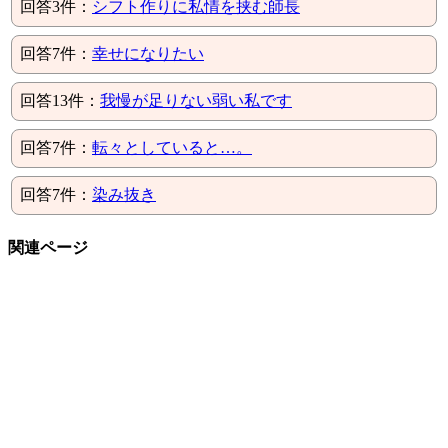
回答3件：
シフト作りに私情を挟む師長
回答7件：
幸せになりたい
回答13件：
我慢が足りない弱い私です
回答7件：
転々としていると…。
回答7件：
染み抜き
関連ページ