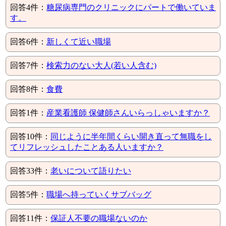
回答4件：
糖尿病専門のクリニックにパートで働いていま
す。
回答6件：
新しくて近い職場
回答7件：
検索力のない大人(若い人含む)
回答8件：
食費
回答1件：
産業看護師 保健師さんいらっしゃいますか？
回答10件：
同じように半年間くらい開き直って無職をし
てリフレッシュしたことある人いますか？
回答33件：
老いについて語りたい
回答5件：
職場へ持っていくサブバッグ
回答11件：
保証人不要の職場ないのか