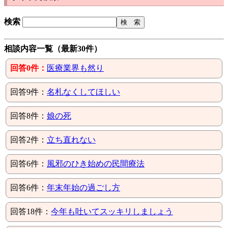
検索
相談内容一覧（最新30件）
回答0件：
医療業界も然り
回答9件：
名札なくしてほしい
回答8件：
娘の死
回答2件：
立ち直れない
回答6件：
風邪のひき始めの民間療法
回答6件：
年末年始の過ごし方
回答18件：
今年も吐いてスッキリしましょう