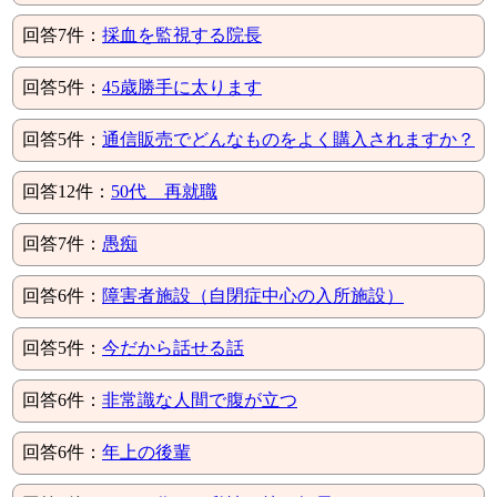
回答7件：
採血を監視する院長
回答5件：
45歳勝手に太ります
回答5件：
通信販売でどんなものをよく購入されますか？
回答12件：
50代 再就職
回答7件：
愚痴
回答6件：
障害者施設（自閉症中心の入所施設）
回答5件：
今だから話せる話
回答6件：
非常識な人間で腹が立つ
回答6件：
年上の後輩