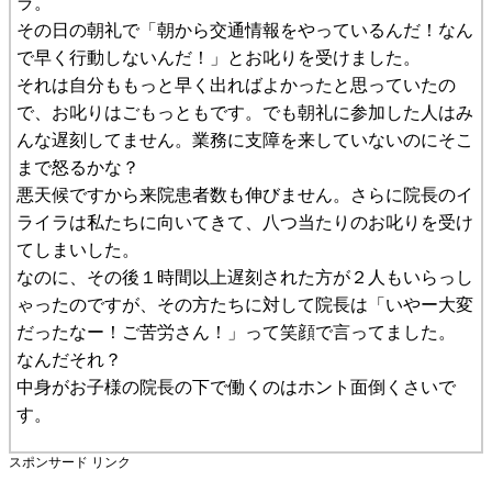
ラ。
その日の朝礼で「朝から交通情報をやっているんだ！なん
で早く行動しないんだ！」とお叱りを受けました。
それは自分ももっと早く出ればよかったと思っていたの
で、お叱りはごもっともです。でも朝礼に参加した人はみ
んな遅刻してません。業務に支障を来していないのにそこ
まで怒るかな？
悪天候ですから来院患者数も伸びません。さらに院長のイ
ライラは私たちに向いてきて、八つ当たりのお叱りを受け
てしまいした。
なのに、その後１時間以上遅刻された方が２人もいらっし
ゃったのですが、その方たちに対して院長は「いやー大変
だったなー！ご苦労さん！」って笑顔で言ってました。
なんだそれ？
中身がお子様の院長の下で働くのはホント面倒くさいで
す。
スポンサード リンク