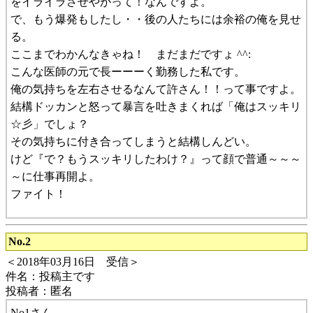
をイライラさせやがって！なんですよ。
で、もう爆発もしたし・・後の人たちには余裕の俺を見せ
る。
ここまでわかんなきゃね！ まだまだですょ ^^:
こんな医師の元で長ーーーく勤務した私です。
俺の気持ちを左右させるなんて許さん！！って事ですよ。
結構ドッカンと怒って暴言を吐きまくれば「俺はスッキリ
☆彡」でしょ？
その気持ちに付き合ってしまうと結構しんどい。
けど『で？もうスッキリしたわけ？』って顔で普通～～～
～に仕事再開よ。
ファイト！
No.2
＜2018年03月16日 受信＞
件名：投稿主です
投稿者：匿名
No1さん