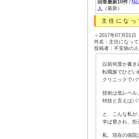
回答最新10件
/
No
人
（最新）
主任になっ
＜2017年07月01
件名：主任になって
投稿者：不安病の人
以前何度か書き
転職族でひどい
クリニックでパ
技術は低レベル
特技と言えばパ
と、こんな私が
半ば脅され、拒
私、現在の病院