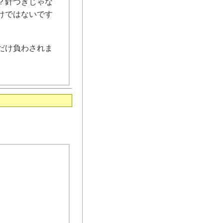
？針つきじゃな
けではないです
だけ負わされま