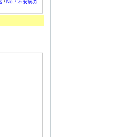
名
/
No.7:不安病の