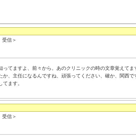
日 受信＞
知ってますよ、前々から。あのクリニックの時の文章覚えてま
たか、主任になるんですね、頑張ってください、確か、関西で
してます。
日 受信＞