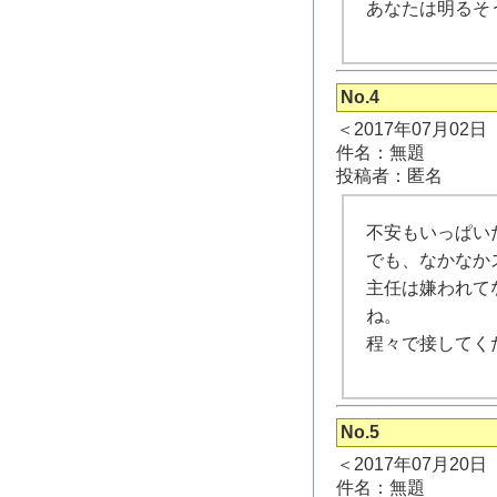
あなたは明るそ
No.4
＜2017年07月02
件名：無題
投稿者：匿名
不安もいっぱい
でも、なかなか
主任は嫌われて
ね。
程々で接してく
No.5
＜2017年07月20
件名：無題