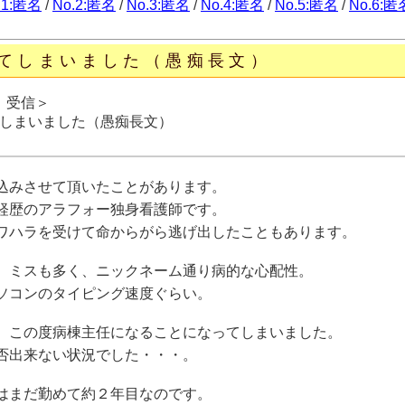
.1:匿名
/
No.2:匿名
/
No.3:匿名
/
No.4:匿名
/
No.5:匿名
/
No.6:匿
てしまいました（愚痴長文）
日 受信＞
しまいました（愚痴長文）
込みさせて頂いたことがあります。
経歴のアラフォー独身看護師です。
ワハラを受けて命からがら逃げ出したこともあります。
、ミスも多く、ニックネーム通り病的な心配性。
ソコンのタイピング速度ぐらい。
、この度病棟主任になることになってしまいました。
否出来ない状況でした・・・。
はまだ勤めて約２年目なのです。