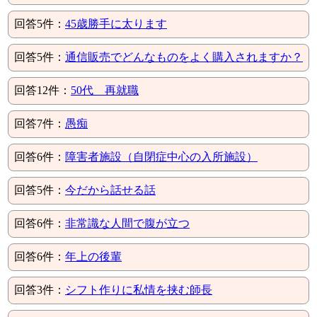
回答5件：
45歳勝手に太ります
回答5件：
通信販売でどんなものをよく購入されますか？
回答12件：
50代 再就職
回答7件：
愚痴
回答6件：
障害者施設（自閉症中心の入所施設）
回答5件：
今だから話せる話
回答6件：
非常識な人間で腹が立つ
回答6件：
年上の後輩
回答3件：
シフト作りに私情を挟む師長