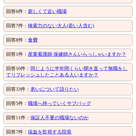
回答6件：
新しくて近い職場
回答7件：
検索力のない大人(若い人含む)
回答8件：
食費
回答1件：
産業看護師 保健師さんいらっしゃいますか？
回答10件：
同じように半年間くらい開き直って無職をし
てリフレッシュしたことある人いますか？
回答33件：
老いについて語りたい
回答5件：
職場へ持っていくサブバッグ
回答11件：
保証人不要の職場ないのか
回答7件：
採血を監視する院長