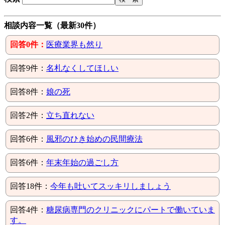
相談内容一覧（最新30件）
回答0件：
医療業界も然り
回答9件：
名札なくしてほしい
回答8件：
娘の死
回答2件：
立ち直れない
回答6件：
風邪のひき始めの民間療法
回答6件：
年末年始の過ごし方
回答18件：
今年も吐いてスッキリしましょう
回答4件：
糖尿病専門のクリニックにパートで働いていま
す。