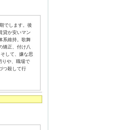
期でします。後
賃貸か安いマン
体系維持。歌舞
の矯正、付け八
てそして、嫌な思
切りや、職場で
づつ殺して行