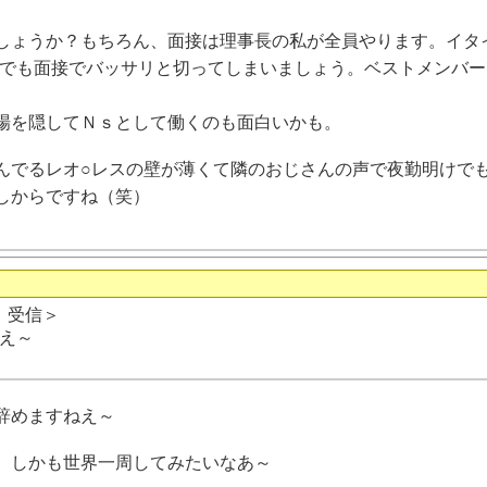
しょうか？もちろん、面接は理事長の私が全員やります。イタ
歴でも面接でバッサリと切ってしまいましょう。ベストメンバ
場を隠してＮｓとして働くのも面白いかも。
んでるレオ○レスの壁が薄くて隣のおじさんの声で夜勤明けで
しからですね（笑）
日 受信＞
え～
辞めますねえ～
、しかも世界一周してみたいなあ～