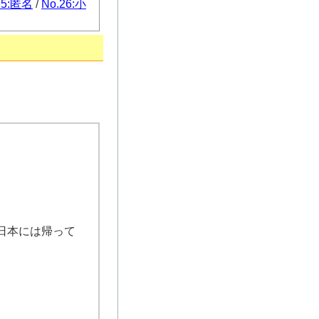
25:匿名
/
No.26:小
日本には帰って