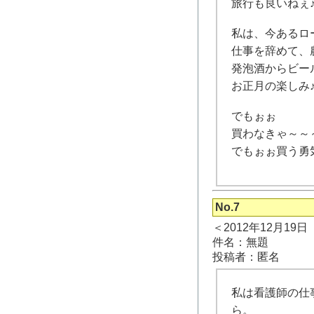
旅行も良いねぇ
私は、今あるロー
仕事を辞めて、
発泡酒からビー
お正月の楽しみ
でもぉぉ
買わなきゃ～～
でもぉぉ買う勇
No.7
＜2012年12月19
件名：無題
投稿者：匿名
私は看護師の仕
ら。