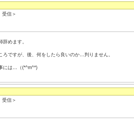
日 受信＞
師辞めます。
ころですが、後、何をしたら良いのか…判りません。
は…（(*^m^*)
日 受信＞