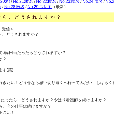
.20:桃
/
No.21:匿名
/
No.22:匿名
/
No.23:匿名
/
No.24:匿名
/
No.
o
/
No.28:匿名
/
No.29:スレ主
（最新）
たら、どうされますか？
日 受信＞
ら、どうされますか？
で6億円当たったらどうされますか？
か？
す(笑)
行きたい！どうせなら思い切り遠くへ行ってみたい。しばらく
当たったら、どうされますか？やはり看護師を続けますか？
も、今の仕事は続けますか？
下さい！