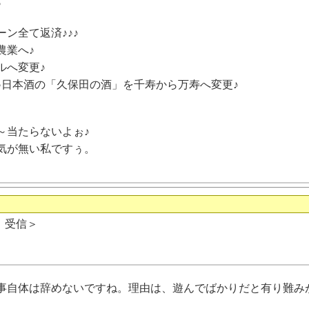
♪
ン全て返済♪♪♪
農業へ♪
ルへ変更♪
♪日本酒の「久保田の酒」を千寿から万寿へ変更♪
～当たらないよぉ♪
気が無い私ですぅ。
日 受信＞
事自体は辞めないですね。理由は、遊んでばかりだと有り難み