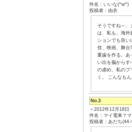
件名：いいな(^w^)
投稿者：由衣
そうですね～、
は、私も、海外
ションでも良い
伎、映画、舞台
重歯を作る。あ
い出を脳からす
の虐め、私のプ
く。 こんなもんか
No.3
＜2012年12月18
件名：マイ電車？マ
投稿者：あだち(44♂