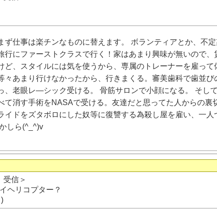
まず仕事は楽チンなものに替えます。 ボランティアとか、不定
旅行にファーストクラスで行く！家はあまり興味が無いので、
けど、スタイルには気を使うから、専属のトレーナーを雇って
等々あまり行けなかったから、行きまくる。審美歯科で歯並び
っ、老眼レ―シック受ける。 骨筋サロンで小顔になる。 そし
べて消す手術をNASAで受ける。友達だと思ってた人からの裏
ライドをズタボロにした奴等に復讐する為殺し屋を雇い、一人
しら(^_^)v
日 受信＞
イヘリコプター？
)