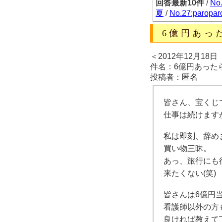
回答最新10件
/
No
夏
/
No.27:paropar
6億円あっ
＜2012年12月18
件名：6億円あった
投稿者：匿名
皆さん、宝くじ
仕事は続けます
私は即刻、辞めま
買い物三昧。
あっ、旅行にも
来たくない(笑)
皆さんは6億円
看護師以外の方
良ければ教えて