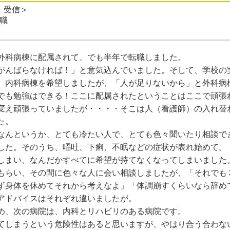
日 受信＞
職
外科病棟に配属されて、でも半年で転職しました。
がんばらなければ！」と意気込んでいました。そして、学校の
、内科病棟を希望しましたが、「人が足りないから」と外科病
でも勉強はできる！ここに配属されたということはここで頑張
変え頑張っていましたが・・・・そこは人（看護師）の入れ替
た。
なんというか、とても冷たい人で、とても色々聞いたり相談で
した。そのうち、嘔吐、下痢、不眠などの症状が表れ始めて。
しまい、なんだかすべてに希望が持てなくなってしまいました
もらい、その間に色々な人に会い相談しましたが、「それでも
ず身体を休めてそれから考えなよ」「体調崩すくらいなら辞め
アドバイスはそれぞれ違いましたが。
め、次の病院は、内科とリハビリのある病院です。
てしまうという危険性はあると思いますが、やはり合う合わな