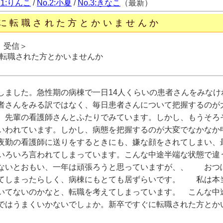
.1:りんこ
/
No.2:小夏
/
No.3:きなこ
（最新）
に転職された方とかいませんか
日 受信＞
転職された方とかいませんか
しました。急性期の病棟で一日14人くらいの患者さんをみなけ
者さんをみる訳ではなく、毎日患者さんについて把握するのが
、先輩の看護師さんとふたりでみています。しかし、もうそろ
いわれています。しかし、病態を把握するのが大変でなかなか
夜勤の看護師に送りをするときにも、嫌な顔をされてしまい、
いろいろ言われてしまっています。こんな中途半端な状態で違
ないとおもい、一年は頑張ろうと思っていますが、、 おつ
てしまったらしく、病棟にもとても居ずらいです。 私は本
いてないのかなと、転職を考えてしまっています。 こんな中
ではうまくいかないでしょか。新卒ですぐに転職された方とか