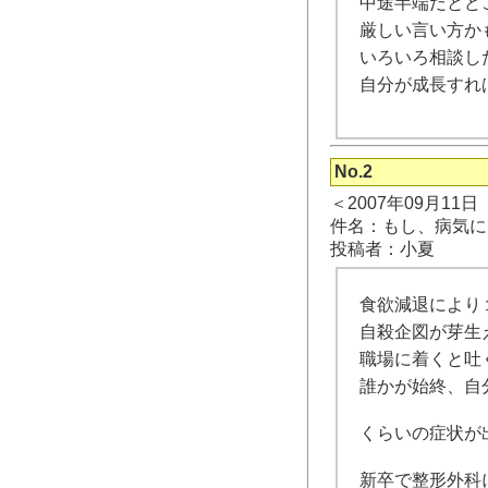
中途半端だとど
厳しい言い方か
いろいろ相談し
自分が成長すれ
No.2
＜2007年09月11
件名：もし、病気に
投稿者：小夏
食欲減退により
自殺企図が芽生
職場に着くと吐
誰かが始終、自
くらいの症状が
新卒で整形外科