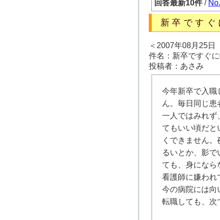
回答最新10件
/
No
新卒ですぐ
＜2007年08月25
件名：新卒ですぐに
投稿者：あさみ
今年新卒で入職
ん。毎日同じ患
一人ではみれず
てもいい頃だと
くできません。
るいとか、影で
ても、身になら
看護師に嫌われ
今の病院には向
転職しても、次