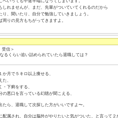
こへいっても中途半端になってしまいます。
もしれませんが、まだ、先輩がついていてくれるのだから
たり、聞いたり、自分で勉強していきましょう。
ば周りの見方もちがってきますよ。
日 受信＞
なるくらい追い詰められていたら退職しては？
１か月で５キロ以上痩せる、
えた、
く・下痢をする、
分の悪口を言っている幻聴が聞こえる、
出たら、退職して次探した方がいいですよ〜。
に配属され、自分は脳外がやりたいと気がついた、と言って２